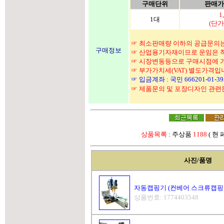
구매단위
판매가(
1
1대
(단가:
☞ 최소판매량 이하의 공급문의는
구매정보
☞ 산업용기자재이므로 운임은 착
☞ 시장변동등으로 구매시점에 가
☞ 부가가치세(VAT) 별도가격입
☞ 입금계좌 : 국민 666201-01-
☞ 제품문의 및 포장디자인 관
상품목록
: 주상품
1188
( 현
사진/품명
자동캡핑기 (컨베어 스크류캡핑
상품번호: 1774403548