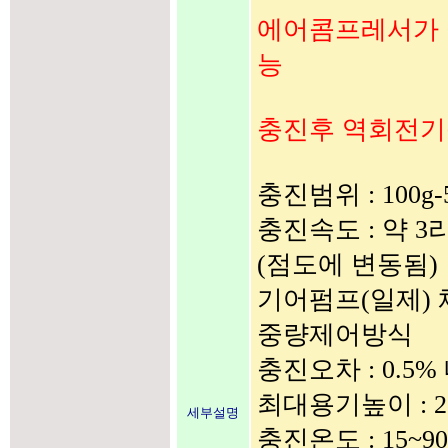
에어콤프레서가 
능
충진후 역회전기
충진범위 : 100g-
충진속도 : 약 3
(점도에 변동됨)
기어펌프(일제) 
중량제어방식
충진오차 : 0.5%
최대용기높이 : 2
세부설명
충진온도 : 15~90