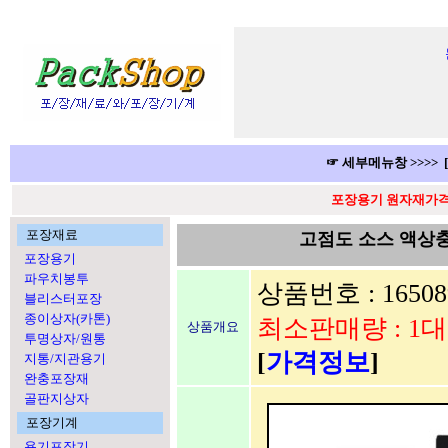
☞ 세부메뉴창 >>>> 
포장용기 원자재가격 
포장재료
고점도 소스 액상충
포장용기
파우치봉투
상품번호 : 16508
블리스터포장
종이상자(카톤)
최소판매량 : 1대
상품개요
투명상자/원통
[
가격정보
]
지통/지관용기
완충포장재
골판지상자
포장기계
용기포장기