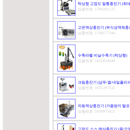
탁상형 고점도 말통충진기 (최대5
상품번호: 1709281125
고온액상충진기 (부식성액체충진기
상품번호: 1708177344
수축라벨 비닐수축기 (탁상형)
상품번호: 1652854649
크림충진기 (샴푸/겔/네일폴리쉬
상품번호: 1651297532
자동액상충진기 (거품방지 탈포
상품번호: 1650975922
고점도 소스 액상충진기 (꿀/오일