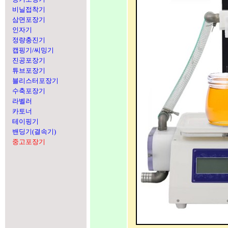
비닐접착기
삼면포장기
인자기
정량충진기
캡핑기/씨밍기
진공포장기
튜브포장기
블리스터포장기
수축포장기
라벨러
카토너
테이핑기
밴딩기(결속기)
중고포장기