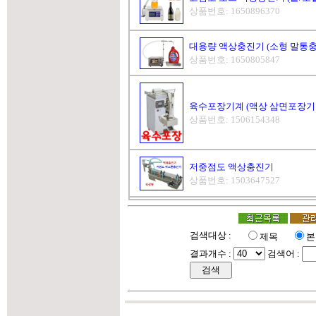
상품번호: 1650896370
대용량 액상충진기 (소형 말통충
상품번호: 1650805847
육수포장기계 (액상 삼면포장기 최대 
상품번호: 1506154348
저중점도 액상충진기
상품번호: 1503647527
검색대상 :
제목
본
결과개수 :
검색어 :