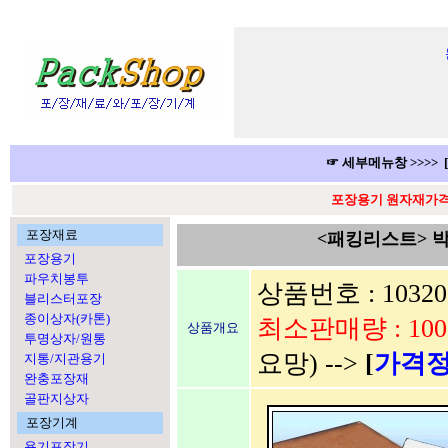
☞ 세부메뉴창 >>>> 
포장용기 원자재가격 
포장재료
<패킹리스트> 박
포장용기
파우치봉투
상품번호 : 10320
블리스터포장
종이상자(카톤)
최소판매량 : 1000
상품개요
투명상자/원통
요망) -->
[
가격
지통/지관용기
완충포장재
골판지상자
포장기계
용기포장기