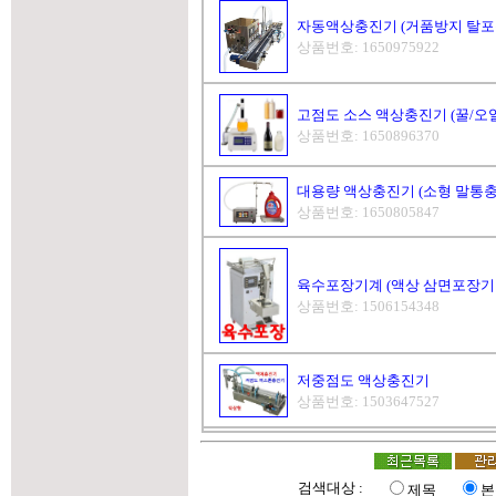
자동액상충진기 (거품방지 탈포
상품번호: 1650975922
고점도 소스 액상충진기 (꿀/오일
상품번호: 1650896370
대용량 액상충진기 (소형 말통충
상품번호: 1650805847
육수포장기계 (액상 삼면포장기 최대 
상품번호: 1506154348
저중점도 액상충진기
상품번호: 1503647527
검색대상 :
제목
본