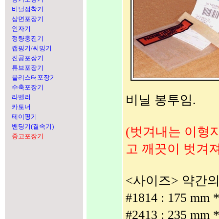
비닐접착기
삼면포장기
인자기
정량충진기
캡핑기/씨밍기
진공포장기
튜브포장기
블리스터포장기
수축포장기
비닐 봉투임.
라벨러
카토너
테이핑기
밴딩기(결속기)
(벗겨내는 이형
중고포장기
고 깨끗이 벗겨져
<사이즈> 약간의
#1814 : 175 mm 
#2413 : 235 mm 