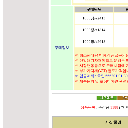
구매단위
1000장/#2413
1000장/#1814
1000장/#2618
구매정보
☞ 최소판매량 이하의 공급문의는
☞ 산업용기자재이므로 운임은 착
☞ 시장변동등으로 구매시점에 가
☞ 부가가치세(VAT) 별도가격입
☞ 입금계좌 : 국민 666201-01-
☞ 제품문의 및 포장디자인 관
상품목록
: 주상품
1188
( 현
사진/품명