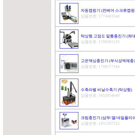
자동캡핑기 (컨베어 스크류캡핑
상품번호: 1774403548
탁상형 고점도 말통충진기 (최대5
상품번호: 1709281125
고온액상충진기 (부식성액체충진기
상품번호: 1708177344
수축라벨 비닐수축기 (탁상형)
상품번호: 1652854649
크림충진기 (샴푸/겔/네일폴리쉬
상품번호: 1651297532