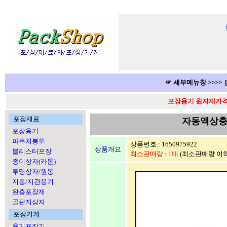
☞ 세부메뉴창 >>>> 
포장용기 원자재가격 
포장재료
자동액상충
포장용기
파우치봉투
상품번호 : 1650975922
상품개요
블리스터포장
최소판매량 : 1대
(최소판매량 이하
종이상자(카톤)
투명상자/원통
지통/지관용기
완충포장재
골판지상자
포장기계
용기포장기