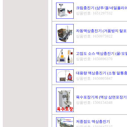
크림충진기 (샴푸/겔/네일폴리쉬
상품번호: 1651297532
자동액상충진기 (거품방지 탈포
상품번호: 1650975922
고점도 소스 액상충진기 (꿀/오일
상품번호: 1650896370
대용량 액상충진기 (소형 말통충
상품번호: 1650805847
육수포장기계 (액상 삼면포장기 최대 
상품번호: 1506154348
저중점도 액상충진기
상품번호: 1503647527