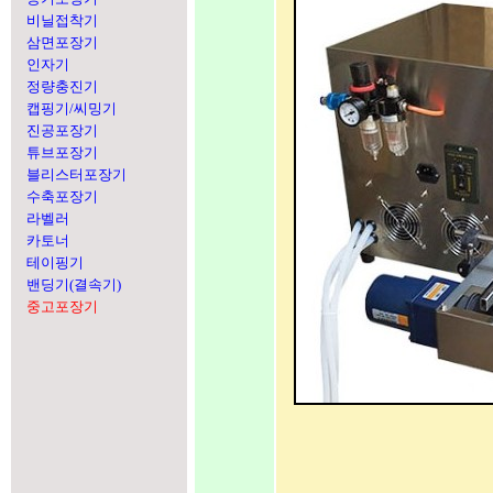
비닐접착기
삼면포장기
인자기
정량충진기
캡핑기/씨밍기
진공포장기
튜브포장기
블리스터포장기
수축포장기
라벨러
카토너
테이핑기
밴딩기(결속기)
중고포장기