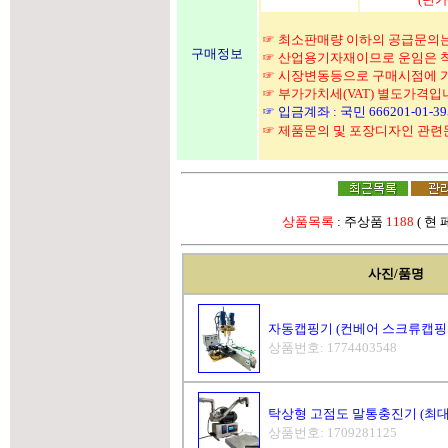
☞ 최소판매량 이하의 공급문의는
구매정보
☞ 산업용기자재이므로 운임은 착
☞ 시장변동등으로 구매시점에 가
☞ 부가가치세(VAT) 별도가격입
☞ 입금계좌 : 국민 666201-01-
☞ 제품문의 및 포장디자인 관
상품목록
: 주상품
1188
( 현
사진/품명
자동캡핑기 (컨베어 스크류캡핑
상품번호: 1774403548
탁상형 고점도 말통충진기 (최대5
상품번호: 1709281125