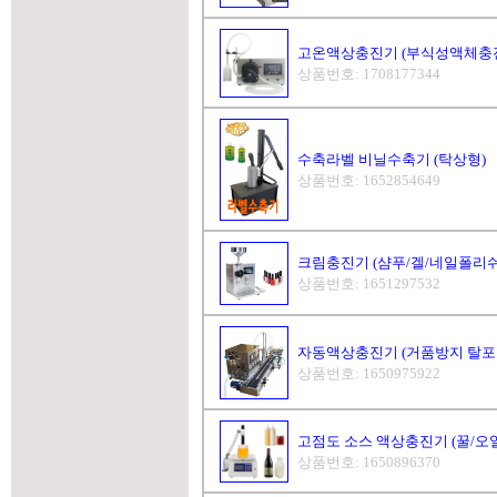
고온액상충진기 (부식성액체충진기
상품번호: 1708177344
수축라벨 비닐수축기 (탁상형)
상품번호: 1652854649
크림충진기 (샴푸/겔/네일폴리쉬
상품번호: 1651297532
자동액상충진기 (거품방지 탈포
상품번호: 1650975922
고점도 소스 액상충진기 (꿀/오일
상품번호: 1650896370