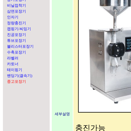
비닐접착기
삼면포장기
인자기
정량충진기
캡핑기/씨밍기
진공포장기
튜브포장기
블리스터포장기
수축포장기
라벨러
카토너
테이핑기
밴딩기(결속기)
중고포장기
세부설명
충진가능