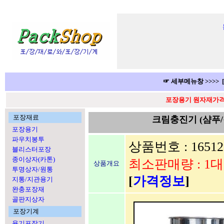
☞ 세부메뉴창 >>>> 
포장용기 원자재가격 
포장재료
크림충진기 (샴푸
포장용기
파우치봉투
상품번호 : 16512
블리스터포장
종이상자(카톤)
최소판매량 : 1대
상품개요
투명상자/원통
[
가격정보
]
지통/지관용기
완충포장재
골판지상자
포장기계
용기포장기