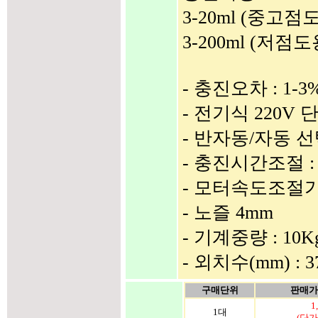
3-20ml (중고점
3-200ml (저점
- 충진오차 : 1-
- 전기식 220V 
- 반자동/자동 
- 충진시간조절 :
- 모터속도조절
- 노즐 4mm
- 기계중량 : 10
- 외치수(mm) : 3
구매단위
판매가(
1
1대
(단가: