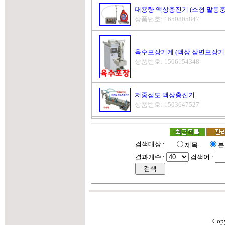
대용량 액상충진기 (소형 말통충
상품번호: 1650805847
육수포장기계 (액상 삼면포장기 최대 
상품번호: 1506154348
저중점도 액상충진기
상품번호: 1503647527
검색대상 :
제목
본
결과개수 :
검색어 :
Cop